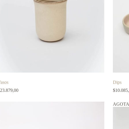
asos
Dips
23.879,00
$
10.085
AGOT