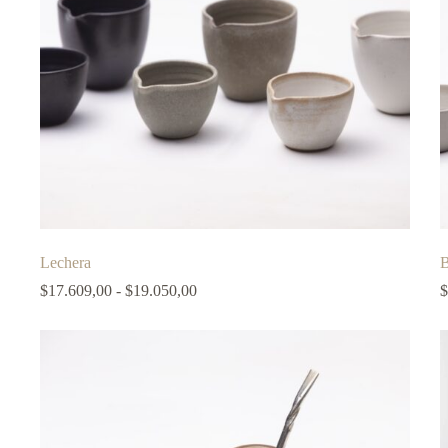
Lechera
Rango
$
17.609,00
-
$
19.050,00
$
de
precios:
desde
$17.609,00
hasta
$19.050,00