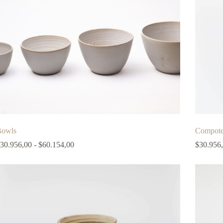
Bowls
Compote
Rango
30.956,00
-
$
60.154,00
$
30.956
de
precios:
desde
$30.956,00
hasta
$60.154,00