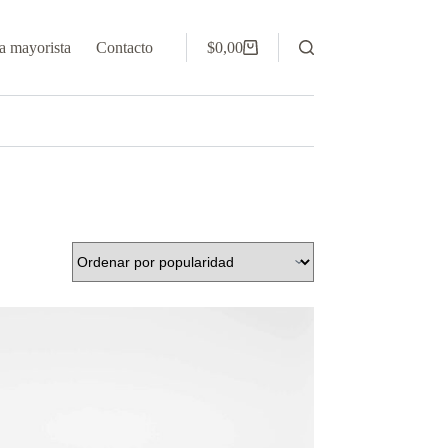
 mayorista
Contacto
$
0,00
Carro
de
compra