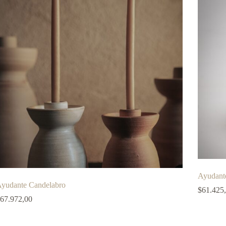
Ayudante
yudante Candelabro
$
61.425
67.972,00