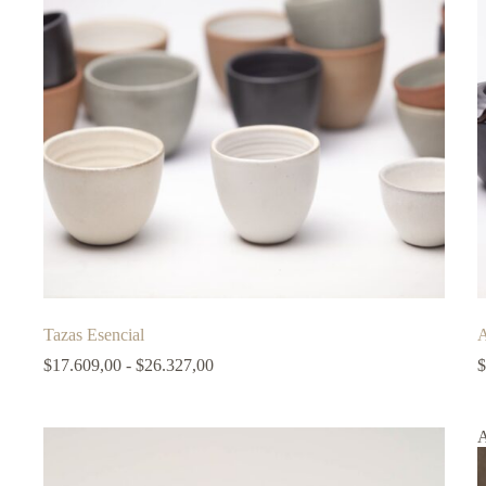
Tazas Esencial
A
Rango
$
17.609,00
-
$
26.327,00
$
de
precios:
desde
$17.609,00
hasta
$26.327,00