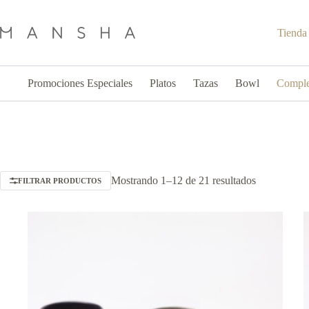
Saltar
al
contenido
Tienda
Promociones Especiales
Platos
Tazas
Bowl
Compl
Ordenado
Mostrando 1–12 de 21 resultados
FILTRAR PRODUCTOS
por
popularidad