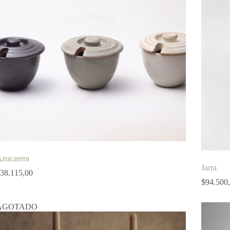
zucarera
Jarra
38.115,00
$
94.500
AGOTADO