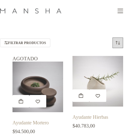
Saltar
al
contenido
FILTRAR PRODUCTOS
AGOTADO
Este
producto
tiene
múltiples
variantes.
Ayudante Hierbas
Las
Ayudante Mortero
opciones
$
40.783,00
se
$
94.500,00
pueden