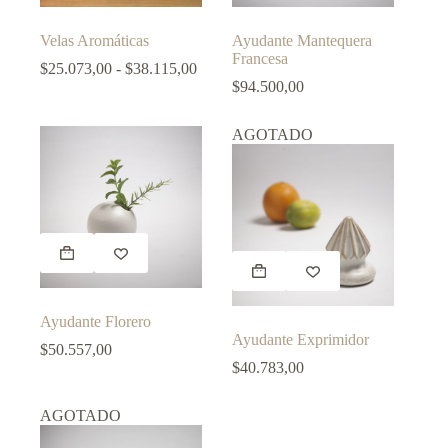
múltiples
múltiples
variantes.
variantes.
Velas Aromáticas
Ayudante Mantequera
Las
Las
Francesa
opciones
Rango
opciones
$
25.073,00
-
$
38.115,00
se
de
se
$
94.500,00
pueden
precios:
pueden
elegir
desde
elegir
AGOTADO
en
$25.073,00
en
la
hasta
la
página
$38.115,00
página
de
de
producto
producto
Este
producto
Este
tiene
producto
múltiples
tiene
variantes.
múltiples
Ayudante Florero
Las
variantes.
Ayudante Exprimidor
opciones
Las
$
50.557,00
se
opciones
$
40.783,00
pueden
se
elegir
pueden
AGOTADO
en
elegir
la
en