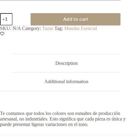
Taza
Add to cart
Redonda
quantity
SKU:
N/A
Category:
Tazas
Tag:
Mansha Esencial
Description
Additional information
Te contamos que todos los colores son esmaltes de producción
artesanal, no industriales. Esto significa que cada pieza es única y
puede presentar ligeras variaciones en el tono.