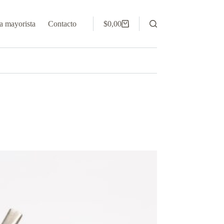
 mayorista
Contacto
$
0,00
Carro
de
compra