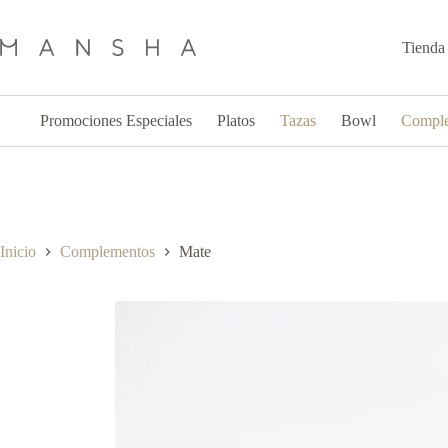
Saltar
al
contenido
Tienda
Promociones Especiales
Platos
Tazas
Bowl
Compl
Inicio
Complementos
Mate