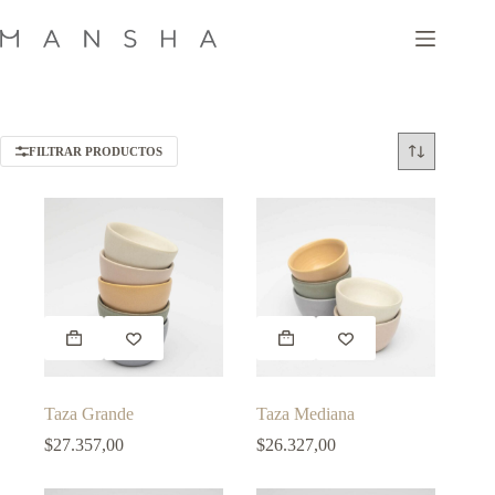
Saltar
al
contenido
FILTRAR PRODUCTOS
Este
Este
producto
producto
tiene
tiene
múltiples
múltiples
variantes.
variantes.
Taza Grande
Taza Mediana
Las
Las
opciones
opciones
$
27.357,00
$
26.327,00
se
se
pueden
pueden