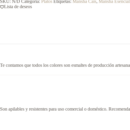
SKU:
N/D
Categoría:
Platos
Etiquetas:
Mansha Cais
,
Mansha Esencial
cm
Lista de deseos
cantidad
Te contamos que todos los colores son esmaltes de producción artesanal, 
Son apilables y resistentes para uso comercial o doméstico. Recomendad