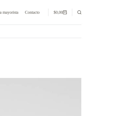
 mayorista
Contacto
$
0,00
Carro
de
compra